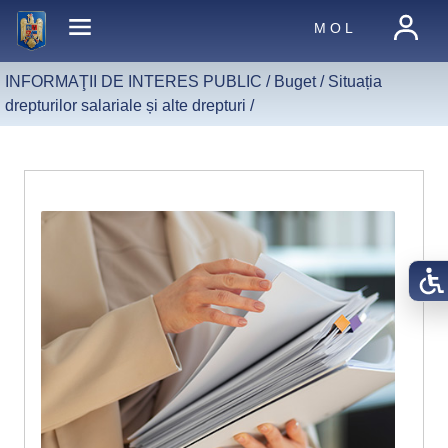
M O L
INFORMAŢII DE INTERES PUBLIC /
Buget
/
Situația
drepturilor salariale și alte drepturi
/