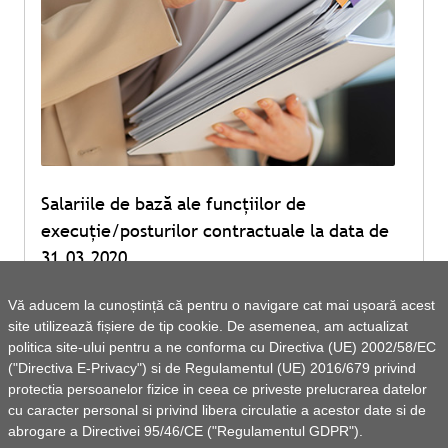
Salariile de bază ale funcțiilor de
execuție/posturilor contractuale la data de
31.03.2020
Vă aducem la cunoștință că pentru o navigare cat mai ușoară acest
site utilizează fișiere de tip cookie. De asemenea, am actualizat
Vezi lista de documente
politica site-ului pentru a ne conforma cu Directiva (UE) 2002/58/EC
("Directiva E-Privacy") si de Regulamentul (UE) 2016/679 privind
protectia persoanelor fizice in ceea ce priveste prelucrarea datelor
cu caracter personal si privind libera circulatie a acestor date si de
abrogare a Directivei 95/46/CE ("Regulamentul GDPR").
1
2
>
»