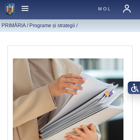
M O L
PRIMĂRIA /
Programe și strategii
/