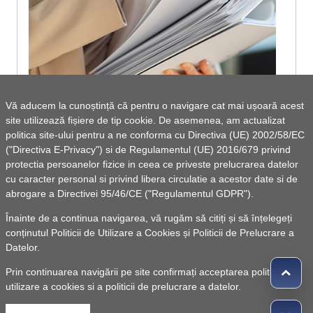
Vă aducem la cunoștință că pentru o navigare cat mai ușoară acest
site utilizează fișiere de tip cookie. De asemenea, am actualizat
Strategia de Dezvoltare Locală a comunei
politica site-ului pentru a ne conforma cu Directiva (UE) 2002/58/EC
("Directiva E-Privacy") si de Regulamentul (UE) 2016/679 privind
Șcheia, județul Iași, perioada: 2021-2027
protectia persoanelor fizice in ceea ce priveste prelucrarea datelor
cu caracter personal si privind libera circulatie a acestor date si de
abrogare a Directivei 95/46/CE ("Regulamentul GDPR").
Vezi lista de documente
Înainte de a continua navigarea, vă rugăm să citiți și să înțelegeți
conținutul
Politicii de Utilizare a Cookies
și
Politicii de Prelucrare a
Datelor
.
Prin continuarea navigării pe site confirmați acceptarea politicii de
utilizare a cookies si a politicii de prelucrare a datelor.
© 2010 -
Powered by Pancarpatica Invest
|
Termeni de