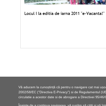
Locul I la editia de iarna 2011 "e-Vacanta!" 
Vă aducem la cunoștință că pentru o navigare cat mai ușoară
2002/58/EC ("Directiva E-Privacy") si de Regulamentul (UE) 
circulatie a acestor date si de abrogare a Directivei 95/
Înainte de a continua navigarea, vă rugăm să citiți și să înț