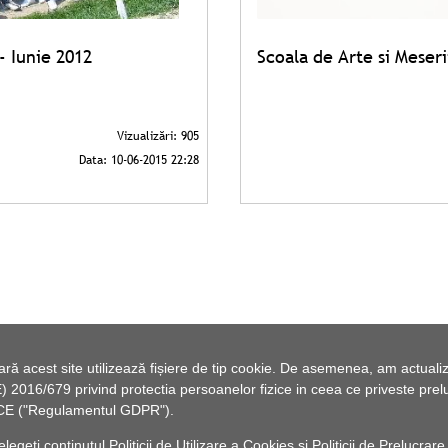
- Iunie 2012
Scoala de Arte si Meseri
 acest site utilizează fișiere de tip cookie. De asemenea, am actualiza
2016/679 privind protectia persoanelor fizice in ceea ce priveste preluc
46/CE ("Regulamentul GDPR").
elegeți conținutul
Politicii de Utilizare a Cookies
și
Politicii de Prelucrare