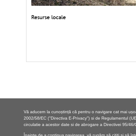
Resurse locale
Vă aducem la cunoștință că pentru o navigare cat mai ușoară
2002/58/EC ("Directiva E-Privacy") si de Regulamentul (UE) 
circulatie a acestor date si de abrogare a Directivei 95/
Înainte de a continua navigarea, vă rugăm să citiți și să înț