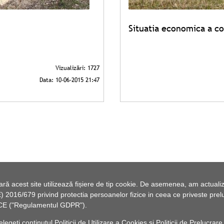
Situatia economica a c
 acest site utilizează fișiere de tip cookie. De asemenea, am actualiza
2016/679 privind protectia persoanelor fizice in ceea ce priveste preluc
46/CE ("Regulamentul GDPR").
elegeți conținutul
Politicii de Utilizare a Cookies
și
Politicii de Prelucrare