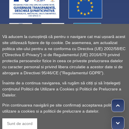
Vă aducem la cunoștință că pentru o navigare cat mai ușoară acest
site utilizează fișiere de tip cookie. De asemenea, am actualizat
politica site-ului pentru a ne conforma cu Directiva (UE) 2002/58/EC
("Directiva E-Privacy") si de Regulamentul (UE) 2016/679 privind
protectia persoanelor fizice in ceea ce priveste prelucrarea datelor
cu caracter personal si privind libera circulatie a acestor date si de
abrogare a Directivei 95/46/CE ("Regulamentul GDPR").
Înainte de a continua navigarea, vă rugăm să citiți și să înțelegeți
conținutul
Politicii de Utilizare a Cookies
și
Politicii de Prelucrare a
Datelor
.
Prin continuarea navigării pe site confirmați acceptarea politicii de
utilizare a cookies si a politicii de prelucrare a datelor.
© 2010 -
Powered by Pancarpatica Invest
|
Termeni de
Sunt de acord
utilizare